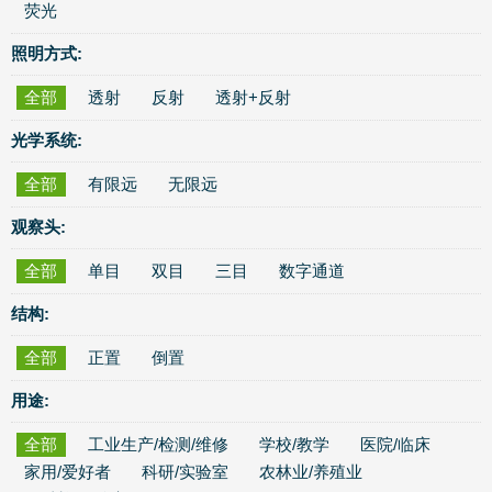
荧光
照明方式:
全部
透射
反射
透射+反射
光学系统:
全部
有限远
无限远
观察头:
全部
单目
双目
三目
数字通道
结构:
全部
正置
倒置
用途:
全部
工业生产/检测/维修
学校/教学
医院/临床
家用/爱好者
科研/实验室
农林业/养殖业