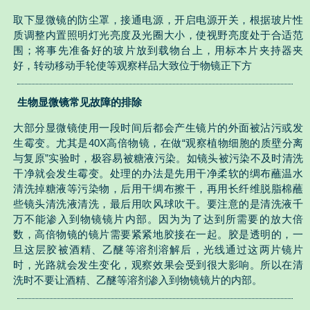
取下显微镜的防尘罩，接通电源，开启电源开关，根据玻片性
质调整内置照明灯光亮度及光圈大小，使视野亮度处于合适范
围；将事先准备好的玻片放到载物台上，用标本片夹持器夹
好，转动移动手轮使等观察样品大致位于物镜正下方
生物显微镜常见故障的排除
大部分显微镜使用一段时间后都会产生镜片的外面被沾污或发
生霉变。尤其是40X高倍物镜，在做“观察植物细胞的质壁分离
与复原”实验时，极容易被糖液污染。如镜头被污染不及时清洗
干净就会发生霉变。处理的办法是先用干净柔软的绸布蘸温水
清洗掉糖液等污染物，后用干绸布擦干，再用长纤维脱脂棉蘸
些镜头清洗液清洗，最后用吹风球吹干。要注意的是清洗液千
万不能渗入到物镜镜片内部。因为为了达到所需要的放大倍
数，高倍物镜的镜片需要紧紧地胶接在一起。胶是透明的，一
旦这层胶被酒精、乙醚等溶剂溶解后，光线通过这两片镜片
时，光路就会发生变化，观察效果会受到很大影响。所以在清
洗时不要让酒精、乙醚等溶剂渗入到物镜镜片的内部。