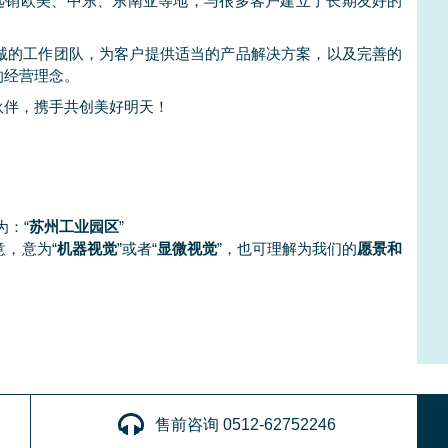
还远销欧美、中东、东南亚等地，与很多客户建立了长期友好的
诚的工作团队，为客户提供适当的产品解决方案，以及完善的
的经营理念。
伙伴，携手共创美好明天！
为：“
苏州工业园区
”
意，意为“
机器视觉
”或者“
显微
视觉
”，也可理解为我们的
愿景和
售前咨询 0512-62752246