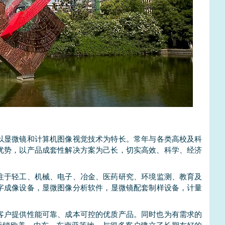
以
显微镜
和计算机
图像
视觉技术为特长。常年与各类高校及
科
优势，以产品成套性解决方案为己长，切实高效、科学、经济
注于轻工、机械、电子、冶金、医药
研究
、环境监测、
教育
及
字
成像
设备，
显微图像分析软件
，
显微镜
配套
制样
设备，计量
客户提供性能可靠、成本可控的优质产品。同时也为有需求的