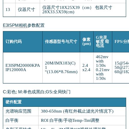
仪器尺寸18X25X39（cm） 包装尺寸
13
仪器尺寸
28X33.5X59(cm)
E3ISPM相机
参数配置
G光灵
像素
订购代码
传感器型号与尺寸
敏度 暗
FPS/
(μm)
电流
462mv
with
20M/IMX183(C)
15@54
E3ISPM20000KPA
2.4
1/30s
1
50@27
IP120000A
x2.4
0.21mv
“(13.06*8.76mm)
60@18
with
1/30s
C:彩色; M:单色或黑白;GS:全局快门
硬件配置
光谱响应范围
380-650nm (有红外截止滤光片情况下)
白平衡
ROI 白平衡/手动Temp-Tint调整