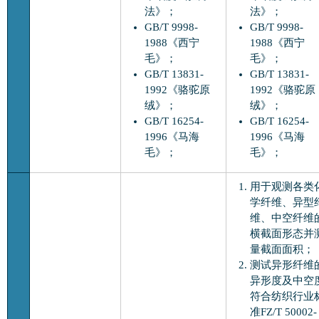
法》；
法》；
GB/T 9998-
GB/T 9998-
1988《西宁
1988《西宁
毛》；
毛》；
GB/T 13831-
GB/T 13831-
1992《骆驼原
1992《骆驼原
绒》；
绒》；
GB/T 16254-
GB/T 16254-
1996《马海
1996《马海
毛》；
毛》；
用于观测各类
学纤维、异型
维、中空纤维
横截面形态并
量截面面积；
测试异形纤维
异形度及中空
符合纺织行业
准FZ/T 50002-