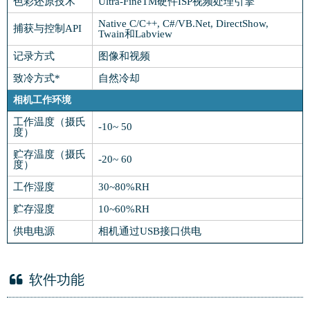
色彩还原技术
Ultra-FineTM硬件ISP视频处理引擎
Native C/C++, C#/VB.Net, DirectShow,
捕获与控制API
Twain和Labview
记录方式
图像和视频
致冷方式*
自然冷却
相机工作环境
工作温度（摄氏
-10~ 50
度）
贮存温度（摄氏
-20~ 60
度）
工作湿度
30~80%RH
贮存湿度
10~60%RH
供电电源
相机通过USB接口供电
软件功能