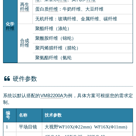
再生
纤维
蛋白质
纤维
：牛奶纤维、大豆纤维
无机纤维：玻璃纤维、金属纤维、碳纤维
化学
纤维
聚酯纤维（涤纶）
聚酰胺纤维（锦纶）
合成
纤维
聚丙烯腈纤维（腈纶）
聚氨酯纤维（氨纶
硬件参数
系统以默认搭配的
VMB2200A
为例，具体方案可根据您的需求定
制。
编
名称
技术参数
号
1
平场目镜
大视野WF10X(Φ22mm) WF16X(Φ11mm)