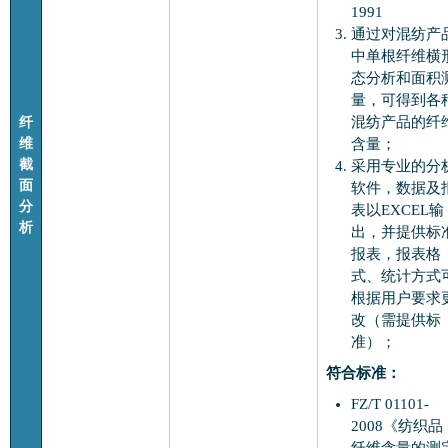
1991
通过对混纺产
中单根纤维横
态分析和面积
量，可得到各
纤
混纺产品的纤
维
含量；
截
采用专业的分
面
软件，数据及
分
表以EXCEL输
析
出，并提供标
报表，报表格
式、统计方式
根据用户要求
改（需提供标
准）；
符合标准：
FZ/T 01101-
2008《纺织品