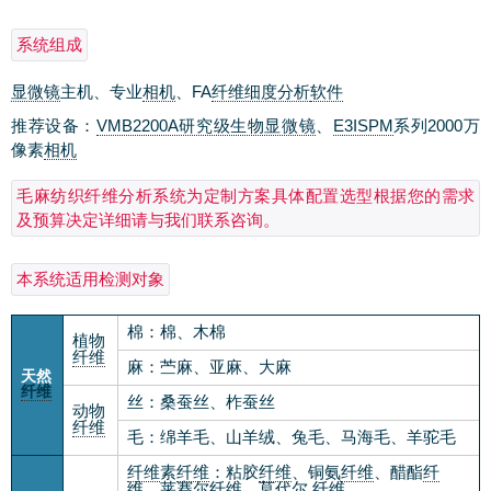
系统组成
显微镜
主机、专业
相机
、FA
纤维细度分析
软件
推荐设备：
VMB2200A研究级生物显微镜
、
E3ISPM
系列2000万
像素
相机
毛麻纺织纤维分析系统为定制方案具体配置选型根据您的需求
及预算决定详细请与我们联系咨询。
本系统适用检测对象
棉：棉、木棉
植物
纤维
麻：苎麻、亚麻、大麻
天然
纤维
丝：桑蚕丝、柞蚕丝
动物
纤维
毛：绵羊毛、山羊绒、兔毛、马海毛、羊驼毛
纤维
素
纤维
：粘胶
纤维
、铜氨
纤维
、醋酯
纤
维
、莱赛尔
纤维
、莫代尔
纤维