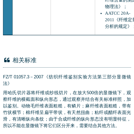
纤维含量的测
物理法》；
AATCC 20A-
2011《纤维定
分析的规定》
相关标准
FZ/T 01057.3－2007《纺织纤维鉴别实验方法第三部分显微镜
法》
用哈氏切片器将纤维或纱线切片，在放大500倍的显微镜下，观
察纤维的横截面和纵向形态，通过观察并结合有关标准样照，加
以鉴别。动物毛纤维表面粗糙，有鳞片；麻纤维表面粗糙，带有
竹状横节；棉纤维呈扁平带状，有天然扭曲；粘纤或醋纤表面光
滑，有清晰纵向条纹；由于合成纤维的纵向形态没有明显特征，
所以不能在显微镜下将它们区分开来，需要结合其他方法。