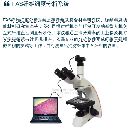
FAS纤维细度分析系统
FAS
纤维细度分析
系统是
碳纤维
及复合材料
研究
院、碳纳料及功
能材料
研究
室牵头，我公司提供样机参与研制开发的新型人机交
互式
纤维直径测量
分析仪。该仪器通过高分辨率的工业摄象机将
光学显微镜
与计算机相连，依靠专业的
分析软件
完成
纤维直径
和
截面积的测试等工作，并可测量出
混纺纤维
中各
纤维
的含量。