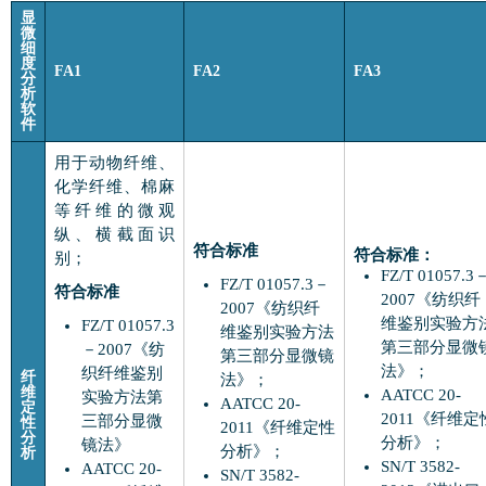
显
微
细
度
FA1
FA2
FA3
分
析
软
件
用于动物纤维、
化学纤维、棉麻
等纤维的微观
纵、横截面识
符合标准
符合标准：
别；
FZ/T 01057.3
FZ/T 01057.3－
符合标准
2007《纺织纤
2007《纺织纤
维鉴别实验方
FZ/T 01057.3
维鉴别实验方法
第三部分显微
－2007《纺
第三部分显微镜
法》；
织纤维鉴别
纤
法》；
维
AATCC 20-
实验方法第
AATCC 20-
定
2011《纤维定
三部分显微
性
2011《纤维定性
分
分析》；
镜法》
分析》；
析
SN/T 3582-
AATCC 20-
SN/T 3582-