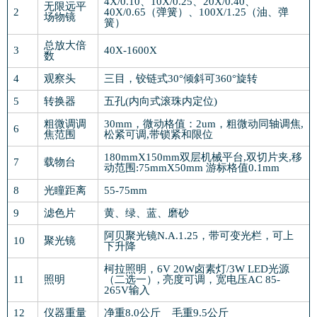
4X/0.10、10X/0.25、20X/0.40、
无限远平
2
40X/0.65（弹簧）、100X/1.25（油、弹
场物镜
簧）
总放大倍
3
40X-1600X
数
4
观察头
三目，铰链式30°倾斜可360°旋转
5
转换器
五孔(内向式滚珠内定位)
粗微调调
30mm，微动格值：2um，粗微动同轴调焦,
6
焦范围
松紧可调,带锁紧和限位
180mmX150mm双层机械平台,双切片夹,移
7
载物台
动范围:75mmX50mm 游标格值0.1mm
8
光瞳距离
55-75mm
9
滤色片
黄、绿、蓝、磨砂
阿贝聚光镜N.A.1.25，带可变光栏，可上
10
聚光镜
下升降
柯拉照明，6V 20W卤素灯/3W LED光源
11
照明
（二选一）, 亮度可调，宽电压AC 85-
265V输入
12
仪器重量
净重8.0公斤 毛重9.5公斤