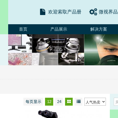
欢迎索取产品册
微视界品
首页
产品展示
解决方案
每页显示
12
24