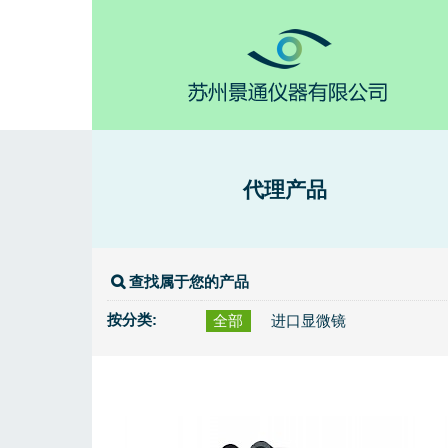
代理产品
查找属于您的产品
按分类:
全部
进口显微镜