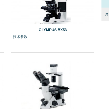
页
OLYMPUS BX53
技术参数