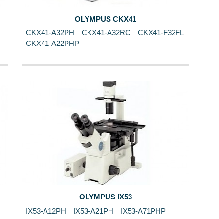
OLYMPUS CKX41
CKX41-A32PH
CKX41-A32RC
CKX41-F32FL
CKX41-A22PHP
OLYMPUS IX53
IX53-A12PH
IX53-A21PH
IX53-A71PHP