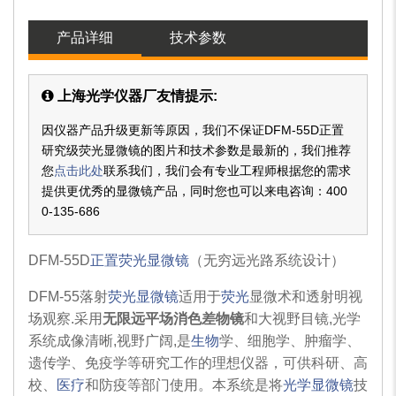
产品详细
技术参数
上海光学仪器厂友情提示:
因仪器产品升级更新等原因，我们不保证DFM-55D正置
研究级荧光显微镜的图片和技术参数是最新的，我们推荐
您
点击此处
联系我们，我们会有专业工程师根据您的需求
提供更优秀的显微镜产品，同时您也可以来电咨询：
400
0-135-686
DFM-55D
正置荧光显微镜
（无穷远光路系统设计）
DFM-55落射
荧光显微镜
适用于
荧光
显微术和透射明视
场观察.采用
无限远平场消色差物镜
和大视野目镜,光学
系统成像清晰,视野广阔,是
生物
学、细胞学、肿瘤学、
遗传学、免疫学等研究工作的理想仪器，可供科研、高
校、
医疗
和防疫等部门使用。本系统是将
光学显微镜
技