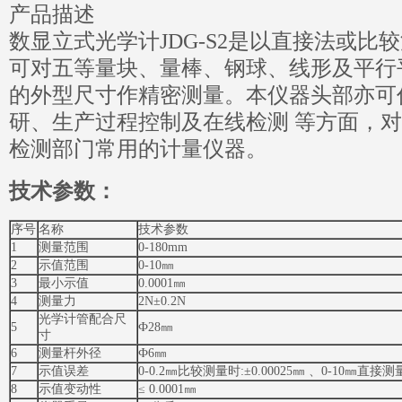
产品描述
数显立式光学计JDG-S2是以直接法或比
可对五等量块、量棒、钢球、线形及平行
的外型尺寸作精密测量。本仪器头部亦可
研、生产过程控制及在线检测 等方面，
检测部门常用的计量仪器。
技术参数：
序号
名称
技术参数
1
测量范围
0-180mm
2
示值范围
0-10㎜
3
最小示值
0.0001㎜
4
测量力
2N±0.2N
光学计管配合尺
5
Ф28㎜
寸
6
测量杆外径
Ф6㎜
7
示值误差
0-0.2㎜比较测量时:±0.00025㎜ 、0-10㎜直接测量
8
示值变动性
≤ 0.0001㎜