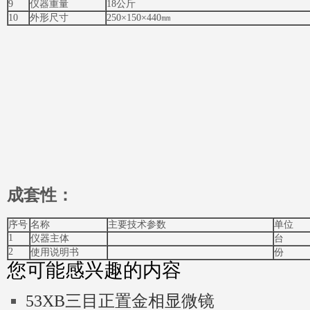
9
仪器重量
18公斤
10
外形尺寸
250×150×440㎜
成套性：
序号
名称
主要技术参数
单位
1
仪器主体
台
2
使用说明书
份
您可能感兴趣的内容
53XB三目正置金相显微镜